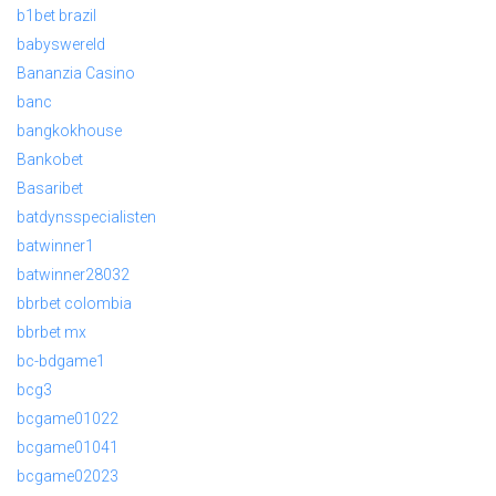
b1bet brazil
babyswereld
Bananzia Casino
banc
bangkokhouse
Bankobet
Basaribet
batdynsspecialisten
batwinner1
batwinner28032
bbrbet colombia
bbrbet mx
bc-bdgame1
bcg3
bcgame01022
bcgame01041
bcgame02023