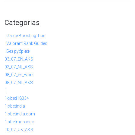
Categorias
! Game Boosting Tips
! Valorant Rank Guides
! Без рубрики
03_07_EN_AKS
03_07_NL_AKS
08_07_es_work
08_07_NL_AKS
1
1-xbeti18034
1-xbetindia
1-xbetindia.com
1-xbetmorocco
10_07_UK_AKS