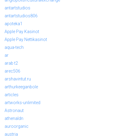
anglopolishculturalexchange
antartstudios
antartstudios806
apoteka1
Apple Pay Kasinot
Apple Pay Nettikasinot
aqua-tech
ar
arab t2
arec506
arshavintut.ru
arthurkeeganbole
articles
artworks-unlimited
Astronaut
athenaldn
auroorganic
austria