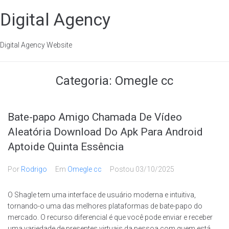
Digital Agency
Digital Agency Website
Categoria:
Omegle cc
Bate-papo Amigo Chamada De Vídeo
Aleatória Download Do Apk Para Android
Aptoide Quinta Essência
Por
Rodrigo
Em
Omegle cc
Postou
03/10/2025
O Shagle tem uma interface de usuário moderna e intuitiva,
tornando-o uma das melhores plataformas de bate-papo do
mercado. O recurso diferencial é que você pode enviar e receber
uma variedade de presentes virtuais da pessoa com quem está