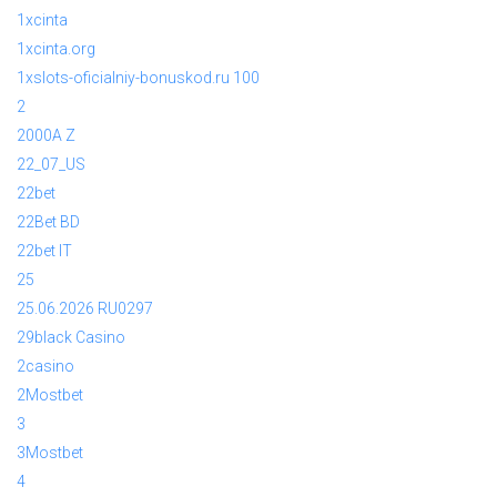
1xcinta
1xcinta.org
1xslots-oficialniy-bonuskod.ru 100
2
2000A Z
22_07_US
22bet
22Bet BD
22bet IT
25
25.06.2026 RU0297
29black Casino
2casino
2Mostbet
3
3Mostbet
4