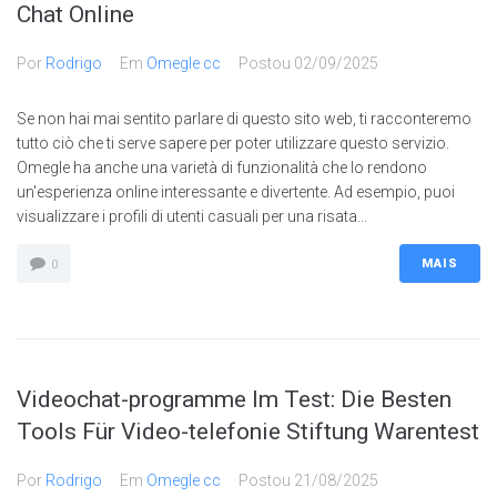
Chat Online
Por
Rodrigo
Em
Omegle cc
Postou
02/09/2025
Se non hai mai sentito parlare di questo sito web, ti racconteremo
tutto ciò che ti serve sapere per poter utilizzare questo servizio.
Omegle ha anche una varietà di funzionalità che lo rendono
un'esperienza online interessante e divertente. Ad esempio, puoi
visualizzare i profili di utenti casuali per una risata...
MAIS
0
Videochat-programme Im Test: Die Besten
Tools Für Video-telefonie Stiftung Warentest
Por
Rodrigo
Em
Omegle cc
Postou
21/08/2025