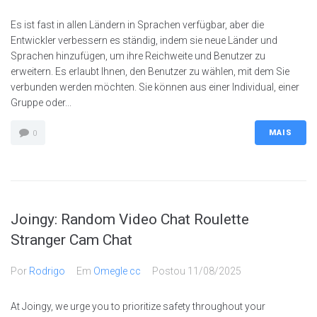
Es ist fast in allen Ländern in Sprachen verfügbar, aber die
Entwickler verbessern es ständig, indem sie neue Länder und
Sprachen hinzufügen, um ihre Reichweite und Benutzer zu
erweitern. Es erlaubt Ihnen, den Benutzer zu wählen, mit dem Sie
verbunden werden möchten. Sie können aus einer Individual, einer
Gruppe oder...
MAIS
0
Joingy: Random Video Chat Roulette
Stranger Cam Chat
Por
Rodrigo
Em
Omegle cc
Postou
11/08/2025
At Joingy, we urge you to prioritize safety throughout your