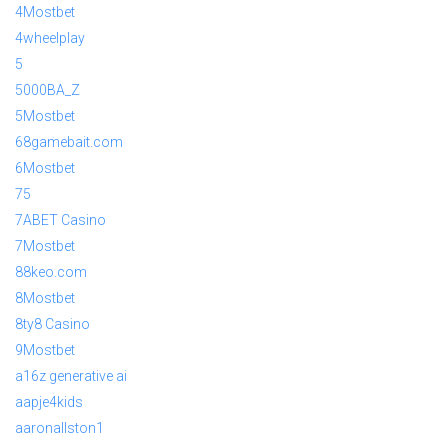
4Mostbet
4wheelplay
5
5000BA_Z
5Mostbet
68gamebait.com
6Mostbet
75
7ABET Casino
7Mostbet
88keo.com
8Mostbet
8ty8 Casino
9Mostbet
a16z generative ai
aapje4kids
aaronallston1