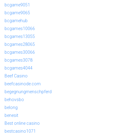
bcgame9051
bcgame9065
bcgamehub
bcgames10066
bcgames13055
bcgames28065
bcgames30066
bcgames3078
bcgames4044
Beef Casino
beefcasinode.com
begegnungmenschpferd
behovsbo
belong
benesit
Best online casino
bestcasino1071