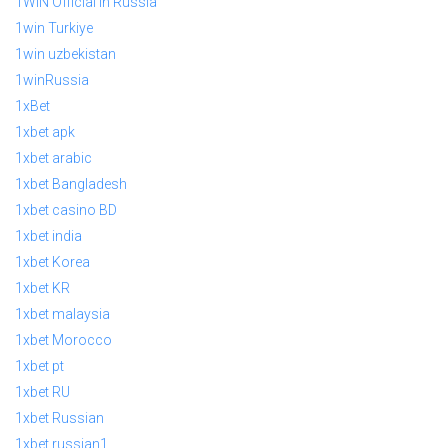
1WIN Official In Russia
1win Turkiye
1win uzbekistan
1winRussia
1xBet
1xbet apk
1xbet arabic
1xbet Bangladesh
1xbet casino BD
1xbet india
1xbet Korea
1xbet KR
1xbet malaysia
1xbet Morocco
1xbet pt
1xbet RU
1xbet Russian
1xbet russian1