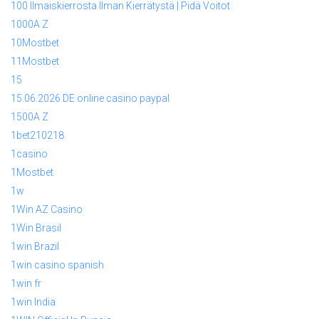
100 Ilmaiskierrosta Ilman Kierrätystä | Pidä Voitot
1000A Z
10Mostbet
11Mostbet
15
15.06.2026 DE online casino paypal
1500A Z
1bet210218
1casino
1Mostbet
1w
1Win AZ Casino
1Win Brasil
1win Brazil
1win casino spanish
1win fr
1win India