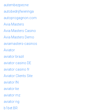
autembezpecne
autobedrijfwieringa
autoprogagnon.com
Avia Masters
Avia Masters Casino
Avia Masters Demo
aviamasters-casinos
Aviator
aviator brazil
aviator casino DE
aviator casino fr
Aviator Clients Site
aviator IN
aviator ke
aviator mz
aviator ng
b1bet BR