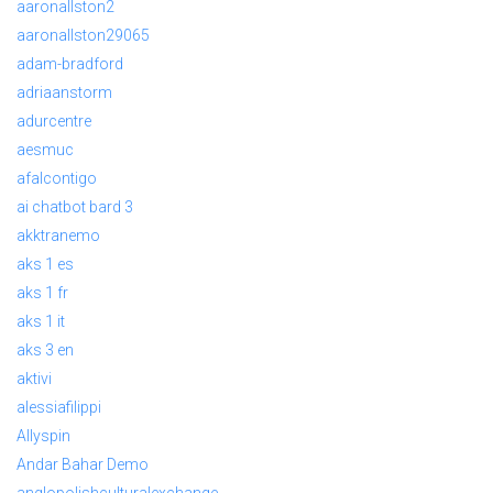
aaronallston2
aaronallston29065
adam-bradford
adriaanstorm
adurcentre
aesmuc
afalcontigo
ai chatbot bard 3
akktranemo
aks 1 es
aks 1 fr
aks 1 it
aks 3 en
aktivi
alessiafilippi
Allyspin
Andar Bahar Demo