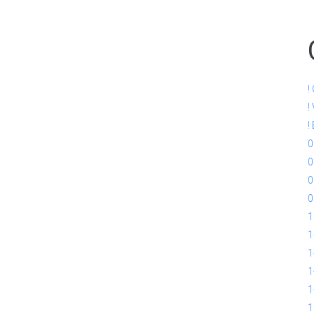
!
!
!
0
0
0
0
1
1
1
1
1
1