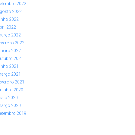
etembro 2022
gosto 2022
unho 2022
bril 2022
arço 2022
evereiro 2022
aneiro 2022
utubro 2021
unho 2021
arço 2021
evereiro 2021
utubro 2020
aio 2020
arço 2020
etembro 2019