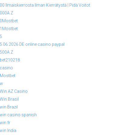
00 Ilmaiskierrosta Ilman Kierrätystä | Pidä Voitot
000A Z
0Mostbet
1Mostbet
5
5.06.2026 DE online casino paypal
500A Z
bet210218
casino
Mostbet
1w
Win AZ Casino
Win Brasil
win Brazil
win casino spanish
win fr
win India