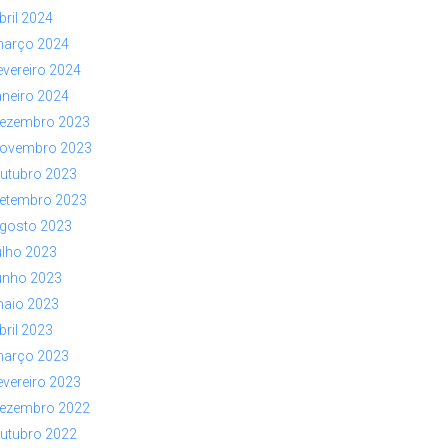
bril 2024
arço 2024
evereiro 2024
aneiro 2024
ezembro 2023
ovembro 2023
utubro 2023
etembro 2023
gosto 2023
ulho 2023
unho 2023
aio 2023
bril 2023
arço 2023
evereiro 2023
ezembro 2022
utubro 2022