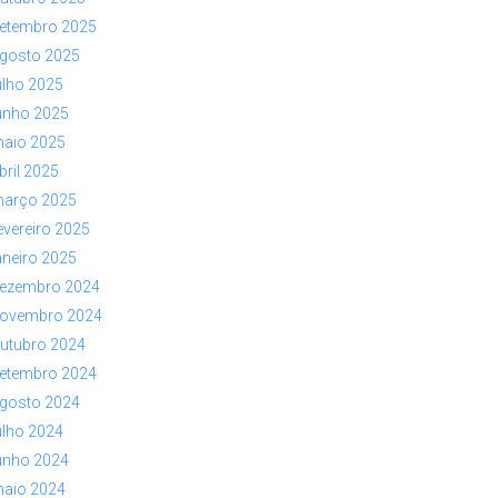
etembro 2025
gosto 2025
ulho 2025
unho 2025
aio 2025
bril 2025
arço 2025
evereiro 2025
aneiro 2025
ezembro 2024
ovembro 2024
utubro 2024
etembro 2024
gosto 2024
ulho 2024
unho 2024
aio 2024