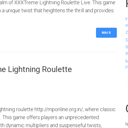
 realm of XXXTreme Lightning Roulette Live. This game
a unique twist that heightens the thrill and provides
I
e
Z
MAIS
S
g
W
M
me Lightning Roulette
P
htning roulette http://mponline.org.in/, where classic
. This game offers players an unprecedented
N
th dynamic multipliers and suspenseful twists,