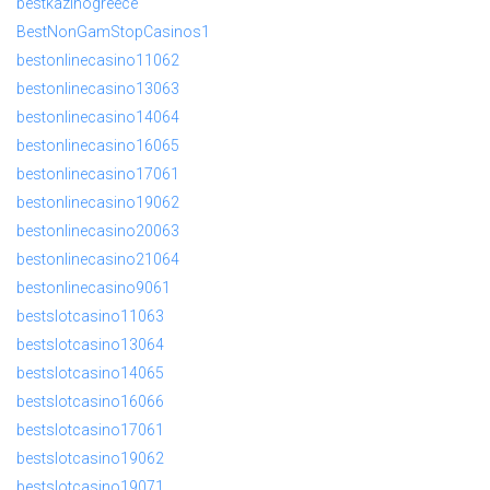
bestkazinogreece
BestNonGamStopCasinos1
bestonlinecasino11062
bestonlinecasino13063
bestonlinecasino14064
bestonlinecasino16065
bestonlinecasino17061
bestonlinecasino19062
bestonlinecasino20063
bestonlinecasino21064
bestonlinecasino9061
bestslotcasino11063
bestslotcasino13064
bestslotcasino14065
bestslotcasino16066
bestslotcasino17061
bestslotcasino19062
bestslotcasino19071