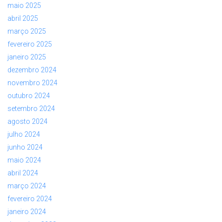
maio 2025
abril 2025
março 2025
fevereiro 2025
janeiro 2025
dezembro 2024
novembro 2024
outubro 2024
setembro 2024
agosto 2024
julho 2024
junho 2024
maio 2024
abril 2024
março 2024
fevereiro 2024
janeiro 2024