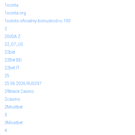
1xcinta
1xcinta.org
1xslots-oficialniy-bonuskod.ru 100
2
2000A Z
22_07_US
22bet
22Bet BD
22bet IT
25
25.06.2026 RU0297
29black Casino
2casino
2Mostbet
3
3Mostbet
4