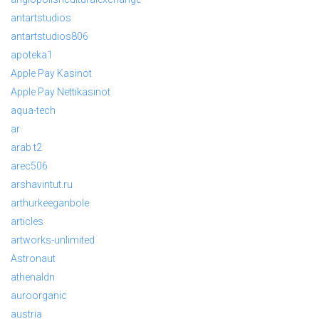
antartstudios
antartstudios806
apoteka1
Apple Pay Kasinot
Apple Pay Nettikasinot
aqua-tech
ar
arab t2
arec506
arshavintut.ru
arthurkeeganbole
articles
artworks-unlimited
Astronaut
athenaldn
auroorganic
austria