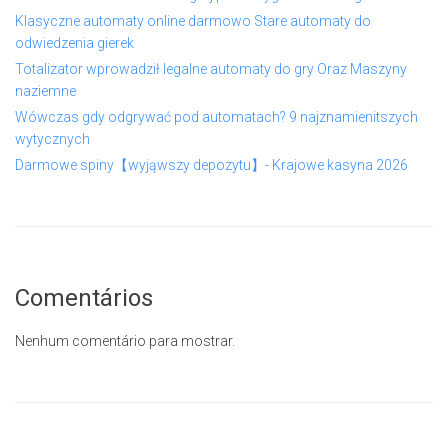
Klasyczne automaty online darmowo Stare automaty do
odwiedzenia gierek
Totalizator wprowadził legalne automaty do gry Oraz Maszyny
naziemne
Wówczas gdy odgrywać pod automatach? 9 najznamienitszych
wytycznych
Darmowe spiny【wyjąwszy depozytu】- Krajowe kasyna 2026
Comentários
Nenhum comentário para mostrar.