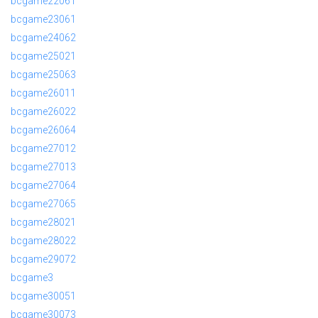
bcgame22061
bcgame23061
bcgame24062
bcgame25021
bcgame25063
bcgame26011
bcgame26022
bcgame26064
bcgame27012
bcgame27013
bcgame27064
bcgame27065
bcgame28021
bcgame28022
bcgame29072
bcgame3
bcgame30051
bcgame30073