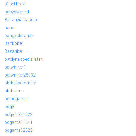
b1bet brazil
babyswereld
Bananzia Casino
banc
bangkokhouse
Bankobet
Basaribet
batdynsspecialisten
batwinner1
batwinner28032
bbrbet colombia
bbrbet mx
bc-bdgame1
bcg3
bcgame01022
bcgame01041
bcgame02023