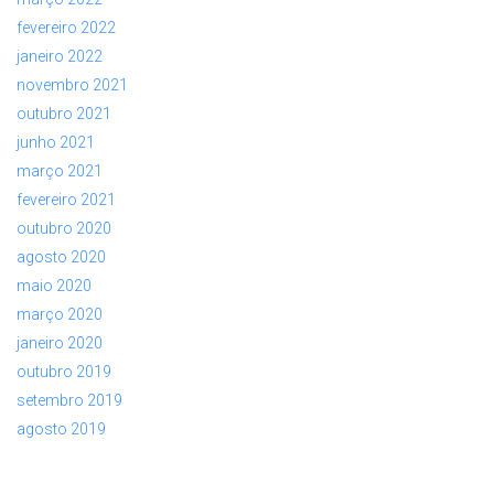
fevereiro 2022
janeiro 2022
novembro 2021
outubro 2021
junho 2021
março 2021
fevereiro 2021
outubro 2020
agosto 2020
maio 2020
março 2020
janeiro 2020
outubro 2019
setembro 2019
agosto 2019