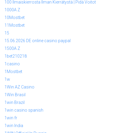
100 Ilmaiskierrosta Ilman Kierrätystä | Pidä Voitot
1000A Z
10Mostbet
11Mostbet
15
15.06.2026 DE online casino paypal
1500A Z
1bet210218
1casino
1Mostbet
1w
1Win AZ Casino
1Win Brasil
1win Brazil
1win casino spanish
1win fr
1win India