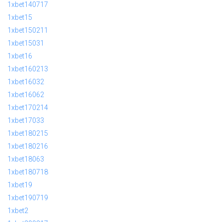
1xbet140717
1xbet15
1xbet150211
1xbet15031
1xbet16
1xbet160213
1xbet16032
1xbet16062
1xbet170214
1xbet17033
1xbet180215
1xbet180216
1xbet18063
1xbet180718
1xbet19
1xbet190719
1xbet2