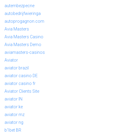
autembezpecne
autobedrijfwieringa
autoprogagnon.com
Avia Masters
Avia Masters Casino
Avia Masters Demo
aviamasters-casinos
Aviator
aviator brazil
aviator casino DE
aviator casino fr
Aviator Clients Site
aviator IN
aviator ke
aviator mz
aviator ng
b1bet BR