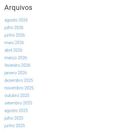
Arquivos
agosto 2026
julho 2026
junho 2026
maio 2026
abril 2026
março 2026
fevereiro 2026
janeiro 2026
dezembro 2025
novembro 2025
outubro 2025
setembro 2025
agosto 2025
julho 2025
junho 2025