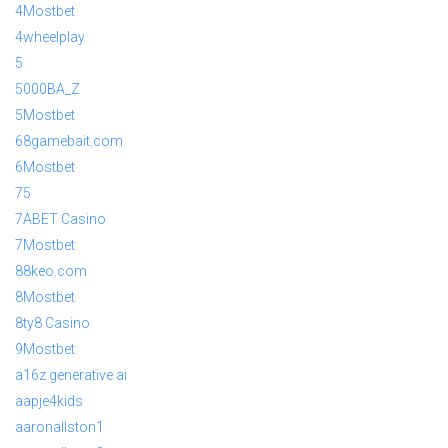
4Mostbet
4wheelplay
5
5000BA_Z
5Mostbet
68gamebait.com
6Mostbet
75
7ABET Casino
7Mostbet
88keo.com
8Mostbet
8ty8 Casino
9Mostbet
a16z generative ai
aapje4kids
aaronallston1