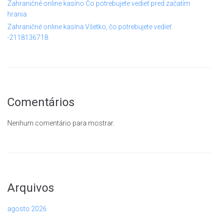
Zahraničné online kasíno Čo potrebujete vedieť pred začatím
hrania
Zahraničné online kasína Všetko, čo potrebujete vedieť
-2118136718
Comentários
Nenhum comentário para mostrar.
Arquivos
agosto 2026