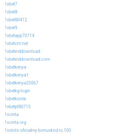
1xbet7
1xbet8
1xbet80412
1xbet9
1xbetapp70714
1xbetcm.net
1xbetinddownload
1xbetinddownload.com
1xbetkenya
1xbetkenya1
1xbetkenya25067
1xbetkg-login
1xbetkorea
1xbetpt80715
1xcinta
1xcinta.org
1xslots-oficialniy-bonuskod.ru 100