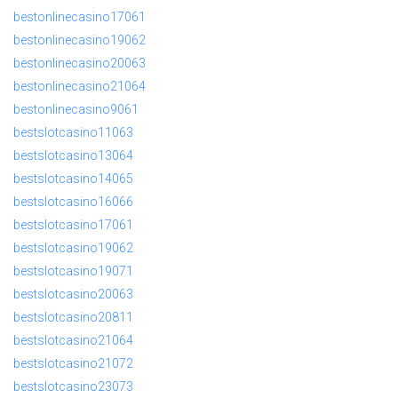
bestonlinecasino17061
bestonlinecasino19062
bestonlinecasino20063
bestonlinecasino21064
bestonlinecasino9061
bestslotcasino11063
bestslotcasino13064
bestslotcasino14065
bestslotcasino16066
bestslotcasino17061
bestslotcasino19062
bestslotcasino19071
bestslotcasino20063
bestslotcasino20811
bestslotcasino21064
bestslotcasino21072
bestslotcasino23073