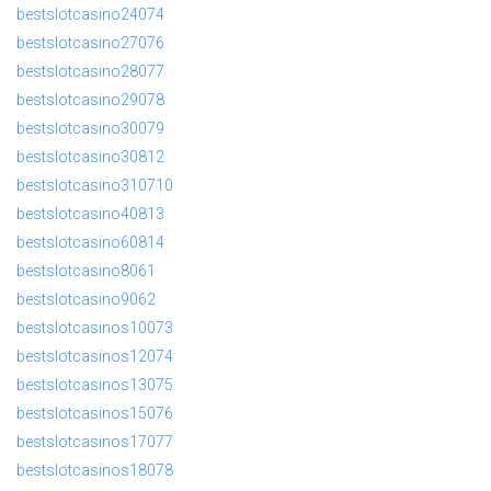
bestslotcasino24074
bestslotcasino27076
bestslotcasino28077
bestslotcasino29078
bestslotcasino30079
bestslotcasino30812
bestslotcasino310710
bestslotcasino40813
bestslotcasino60814
bestslotcasino8061
bestslotcasino9062
bestslotcasinos10073
bestslotcasinos12074
bestslotcasinos13075
bestslotcasinos15076
bestslotcasinos17077
bestslotcasinos18078