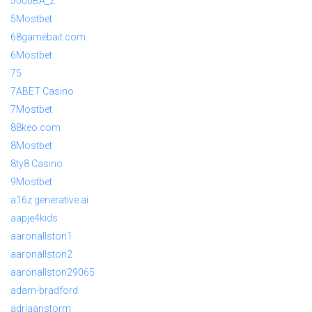
5000BA_Z
5Mostbet
68gamebait.com
6Mostbet
75
7ABET Casino
7Mostbet
88keo.com
8Mostbet
8ty8 Casino
9Mostbet
a16z generative ai
aapje4kids
aaronallston1
aaronallston2
aaronallston29065
adam-bradford
adriaanstorm