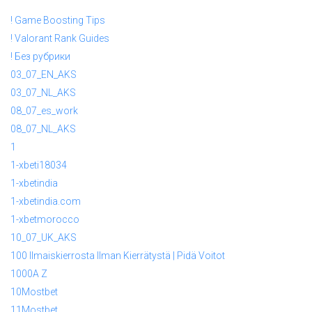
! Game Boosting Tips
! Valorant Rank Guides
! Без рубрики
03_07_EN_AKS
03_07_NL_AKS
08_07_es_work
08_07_NL_AKS
1
1-xbeti18034
1-xbetindia
1-xbetindia.com
1-xbetmorocco
10_07_UK_AKS
100 Ilmaiskierrosta Ilman Kierrätystä | Pidä Voitot
1000A Z
10Mostbet
11Mostbet