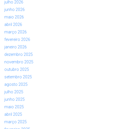
julho 2026
junho 2026
maio 2026
abril 2026
março 2026
fevereiro 2026
janeiro 2026
dezembro 2025
novembro 2025
outubro 2025
setembro 2025
agosto 2025
julho 2025
junho 2025
maio 2025
abril 2025
março 2025