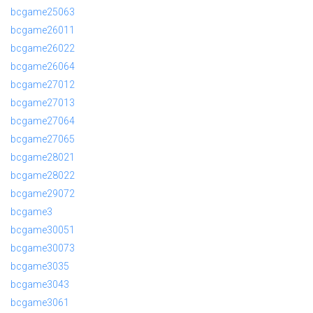
bcgame25063
bcgame26011
bcgame26022
bcgame26064
bcgame27012
bcgame27013
bcgame27064
bcgame27065
bcgame28021
bcgame28022
bcgame29072
bcgame3
bcgame30051
bcgame30073
bcgame3035
bcgame3043
bcgame3061