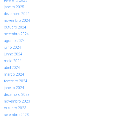
fevereiro 2025
janeiro 2025
dezembro 2024
novembro 2024
outubro 2024
setembro 2024
agosto 2024
julho 2024
junho 2024
maio 2024
abril 2024
março 2024
fevereiro 2024
janeiro 2024
dezembro 2023
novembro 2023
outubro 2023
setembro 2023