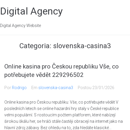
Digital Agency
Digital Agency Website
Categoria:
slovenska-casina3
Online kasina pro Českou republiku Vše, co
potřebujete vědět 229296502
Por
Rodrigo
Em
slovenska-casina3
Postou
23/01/2026
Online kasina pro Českou republiku: Vše, co potřebujete vědět V
posledních letech se online hazardní hry staly v České republice
velmi populární. S rostoucím počtem platforem, které nabízejí
širokou škálu her, se hráči stále častěji obracejí na internet jako na
hlavní zdroj zábavy. Bez ohledu na to, zda hledáte klasické...