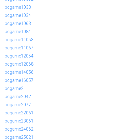
bcgame1033
bcgame1034
bcgame1063
bcgame1084
bcgame11053
bcgame11067
bcgame12054
bcgame12068
bcgame14056
bcgame16057
bcgame2
bcgame2042
bcgame2077
bcgame22061
bcgame23061
bcgame24062
bcgame25021