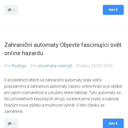
MAIS
0
Zahraniční automaty Objevte fascinující svět
online hazardu
Por
Rodrigo
Em
slovenska-casina3
Postou
23/01/2026
V posledních letech se zahraniční automaty staly velmi
populárními a zahranicni automaty casino online hráči si je oblíbili
pro jejich rozmanitost a vzrušení, které nabízejí. Tyto automaty se
liší od tradičních klasických strojů, na které jsme zvyklí, a nabízejí
hráčům nové zážitky a možnosti vyhrát. V této článku se
zaměříme...
MAIS
0