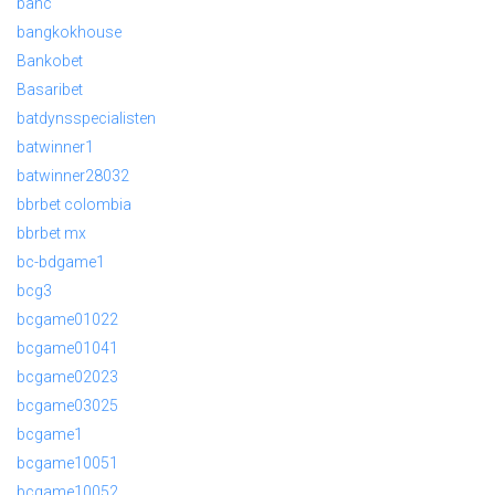
banc
bangkokhouse
Bankobet
Basaribet
batdynsspecialisten
batwinner1
batwinner28032
bbrbet colombia
bbrbet mx
bc-bdgame1
bcg3
bcgame01022
bcgame01041
bcgame02023
bcgame03025
bcgame1
bcgame10051
bcgame10052