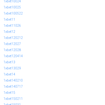
1xbet10024
1xbet10025
1xbet100522
1xbet11
1xbet11026
1xbet12
1xbet120212
1xbet12027
1xbet12028
1xbet120414
1xbet13
1xbet13029
1xbet14
1xbet140210
1xbet140717
1xbet15
1xbet150211
1xbet15031