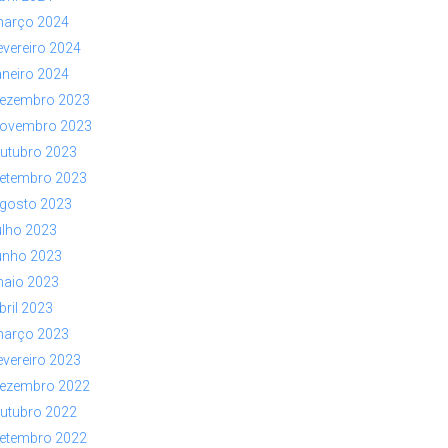
arço 2024
evereiro 2024
aneiro 2024
ezembro 2023
ovembro 2023
utubro 2023
etembro 2023
gosto 2023
ulho 2023
unho 2023
aio 2023
bril 2023
arço 2023
evereiro 2023
ezembro 2022
utubro 2022
etembro 2022