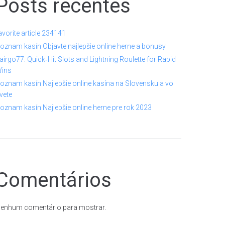
Posts recentes
avorite article 234141
oznam kasín Objavte najlepšie online herne a bonusy
airgo77: Quick‑Hit Slots and Lightning Roulette for Rapid
ins
oznam kasín Najlepšie online kasína na Slovensku a vo
vete
oznam kasín Najlepšie online herne pre rok 2023
Comentários
enhum comentário para mostrar.