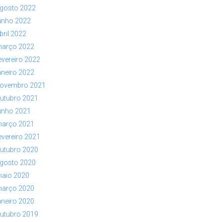
gosto 2022
unho 2022
bril 2022
arço 2022
evereiro 2022
aneiro 2022
ovembro 2021
utubro 2021
unho 2021
arço 2021
evereiro 2021
utubro 2020
gosto 2020
aio 2020
arço 2020
aneiro 2020
utubro 2019