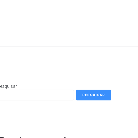
1
esquisar
PESQUISAR