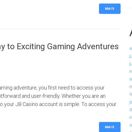
MAIS
y to Exciting Gaming Adventures
a
j
j
m
a
m
gaming adventure, you first need to access your
f
htforward and user-friendly. Whether you are an
j
to your JB Casino account is simple. To access your
d
n
o
MAIS