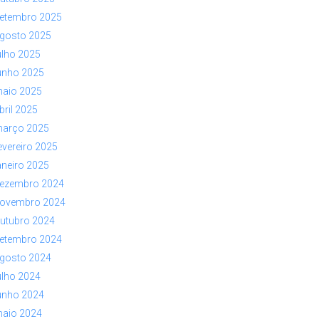
etembro 2025
gosto 2025
ulho 2025
unho 2025
aio 2025
bril 2025
arço 2025
evereiro 2025
aneiro 2025
ezembro 2024
ovembro 2024
utubro 2024
etembro 2024
gosto 2024
ulho 2024
unho 2024
aio 2024