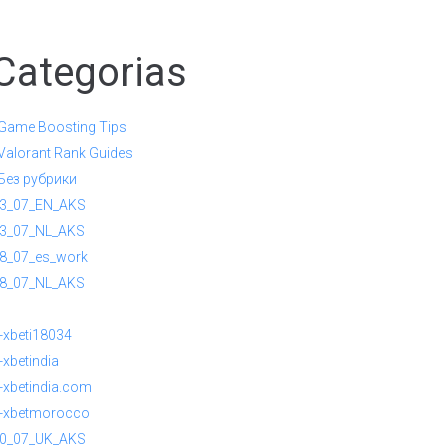
Categorias
 Game Boosting Tips
 Valorant Rank Guides
 Без рубрики
3_07_EN_AKS
3_07_NL_AKS
8_07_es_work
8_07_NL_AKS
-xbeti18034
-xbetindia
-xbetindia.com
-xbetmorocco
0_07_UK_AKS