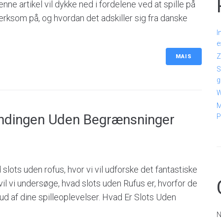
nne artikel vil dykke ned i fordelene ved at spille på
ksom på, og hvordan det adskiller sig fra danske
I
e
Z
MAIS
S
g
W
M
ndingen Uden Begrænsninger
P
ts uden rofus, hvor vi vil udforske det fantastiske
 vil vi undersøge, hvad slots uden Rufus er, hvorfor de
ud af dine spilleoplevelser. Hvad Er Slots Uden
N