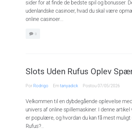
sider for at finde de bedste spil og bonusser. De
udenlandske casinoer, hvad du skal være opmær
online casinoer....
0
Slots Uden Rufus Oplev Spæ
Por
Rodrigo
Em
tanyadick
Postou
07/05/2026
Velkommen til en dybdegående oplevelse med slo
univers af online spillemaskiner. I denne artikel
er populære, og hvordan du kan få mest muligt 
Rufus?...