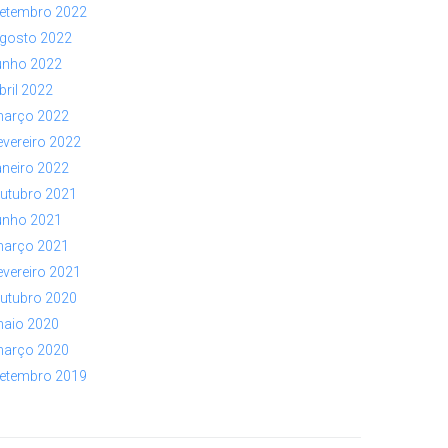
etembro 2022
gosto 2022
unho 2022
bril 2022
arço 2022
evereiro 2022
aneiro 2022
utubro 2021
unho 2021
arço 2021
evereiro 2021
utubro 2020
aio 2020
arço 2020
etembro 2019