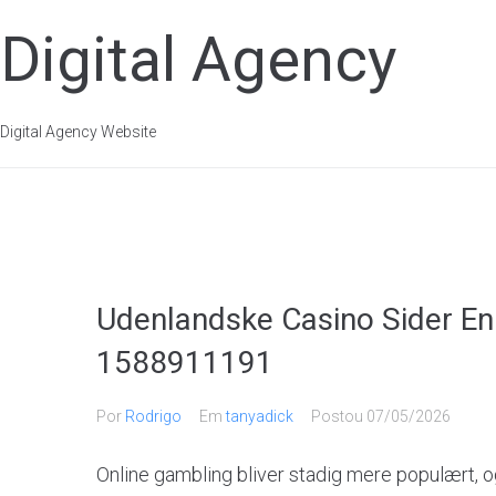
Digital Agency
Digital Agency Website
Udenlandske Casino Sider En 
1588911191
Por
Rodrigo
Em
tanyadick
Postou
07/05/2026
Online gambling bliver stadig mere populært, 