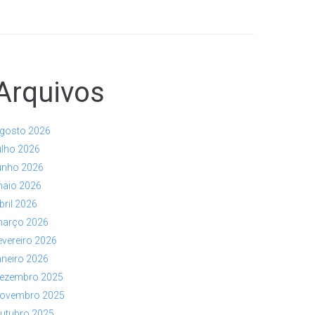
Arquivos
gosto 2026
ulho 2026
unho 2026
aio 2026
bril 2026
arço 2026
evereiro 2026
aneiro 2026
ezembro 2025
ovembro 2025
utubro 2025