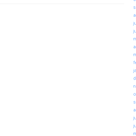
s
a
j
j
m
a
m
f
j
d
n
o
s
a
j
j
m