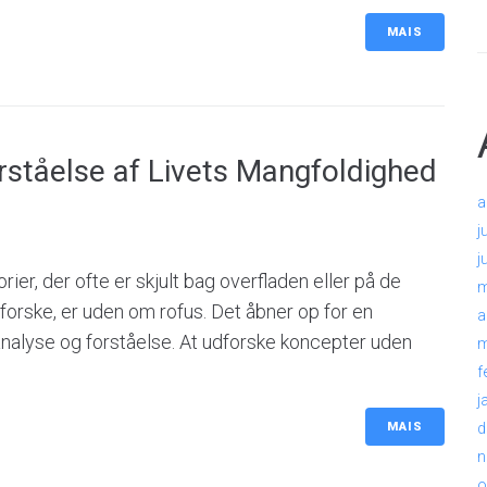
MAIS
ståelse af Livets Mangfoldighed
a
j
j
er, der ofte er skjult bag overfladen eller på de
m
forske, er uden om rofus. Det åbner op for en
a
analyse og forståelse. At udforske koncepter uden
m
f
j
MAIS
d
n
o