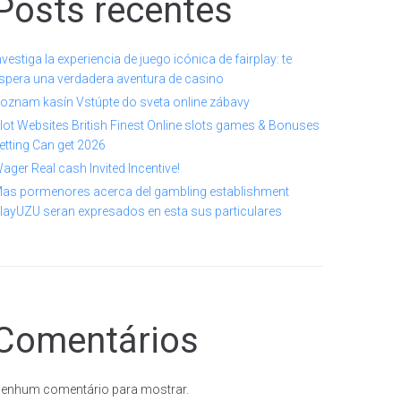
Posts recentes
nvestiga la experiencia de juego icónica de fairplay: te
spera una verdadera aventura de casino
oznam kasín Vstúpte do sveta online zábavy
lot Websites British Finest Online slots games & Bonuses
etting Can get 2026
ager Real cash Invited Incentive!
as pormenores acerca del gambling establishment
layUZU seran expresados en esta sus particulares
Comentários
enhum comentário para mostrar.