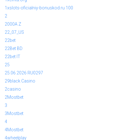
1xslots-oficialniy-bonuskod.ru 100
2
2000A Z
22_07_US
22bet
22Bet BD
22bet IT
25
25.06.2026 RU0297
29black Casino
2casino
2Mostbet
3
3Mostbet
4
4Mostbet
4wheelplay