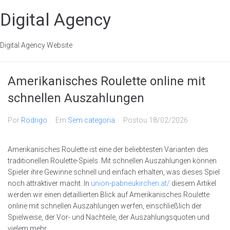
Digital Agency
Digital Agency Website
Amerikanisches Roulette online mit
schnellen Auszahlungen
Por
Rodrigo
Em
Sem categoria
Postou
18/02/2026
Amerikanisches Roulette ist eine der beliebtesten Varianten des
traditionellen Roulette-Spiels. Mit schnellen Auszahlungen können
Spieler ihre Gewinne schnell und einfach erhalten, was dieses Spiel
noch attraktiver macht. In
union-pabneukirchen.at/
diesem Artikel
werden wir einen detaillierten Blick auf
Amerikanisches Roulette
online mit schnellen Auszahlungen werfen, einschließlich der
Spielweise, der Vor- und Nachteile, der Auszahlungsquoten und
vielem mehr.