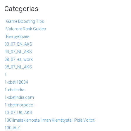
Categorias
! Game Boosting Tips
! Valorant Rank Guides
! Без рубрики
03_07_EN_AKS
03_07_NL_AKS
08_07_es_work
08_07_NL_AKS
1
1-xbeti18034
1-xbetindia
1-xbetindia.com
1-xbetmorocco
10_07_UK_AKS
100 Ilmaiskierrosta Ilman Kierrätystä | Pidä Voitot
1000A Z