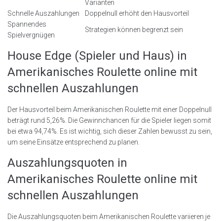
Varianten
Schnelle Auszahlungen
Doppelnull erhöht den Hausvorteil
Spannendes
Strategien können begrenzt sein
Spielvergnügen
House Edge (Spieler und Haus) in
Amerikanisches Roulette online mit
schnellen Auszahlungen
Der Hausvorteil beim Amerikanischen Roulette mit einer Doppelnull
beträgt rund 5,26%. Die Gewinnchancen für die Spieler liegen somit
bei etwa 94,74%. Es ist wichtig, sich dieser Zahlen bewusst zu sein,
um seine Einsätze entsprechend zu planen.
Auszahlungsquoten in
Amerikanisches Roulette online mit
schnellen Auszahlungen
Die Auszahlungsquoten beim Amerikanischen Roulette variieren je