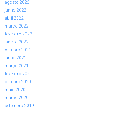
agosto 2022
junho 2022
abril 2022
março 2022
fevereiro 2022
janeiro 2022
outubro 2021
junho 2021
março 2021
fevereiro 2021
outubro 2020
maio 2020
março 2020
setembro 2019