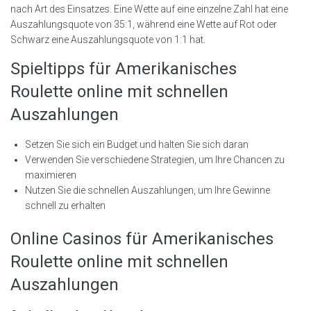
nach Art des Einsatzes. Eine Wette auf eine einzelne Zahl hat eine
Auszahlungsquote von 35:1, während eine Wette auf Rot oder
Schwarz eine Auszahlungsquote von 1:1 hat.
Spieltipps für Amerikanisches
Roulette online mit schnellen
Auszahlungen
Setzen Sie sich ein Budget und halten Sie sich daran
Verwenden Sie verschiedene Strategien, um Ihre Chancen zu
maximieren
Nutzen Sie die schnellen Auszahlungen, um Ihre Gewinne
schnell zu erhalten
Online Casinos für Amerikanisches
Roulette online mit schnellen
Auszahlungen