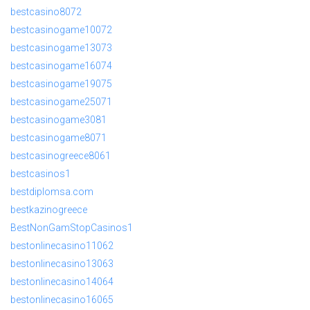
bestcasino8072
bestcasinogame10072
bestcasinogame13073
bestcasinogame16074
bestcasinogame19075
bestcasinogame25071
bestcasinogame3081
bestcasinogame8071
bestcasinogreece8061
bestcasinos1
bestdiplomsa.com
bestkazinogreece
BestNonGamStopCasinos1
bestonlinecasino11062
bestonlinecasino13063
bestonlinecasino14064
bestonlinecasino16065