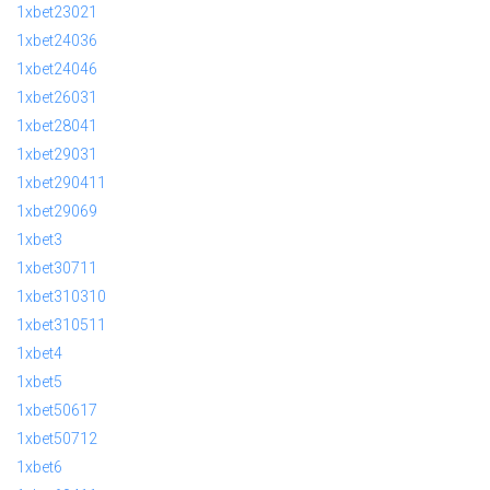
1xbet23021
1xbet24036
1xbet24046
1xbet26031
1xbet28041
1xbet29031
1xbet290411
1xbet29069
1xbet3
1xbet30711
1xbet310310
1xbet310511
1xbet4
1xbet5
1xbet50617
1xbet50712
1xbet6