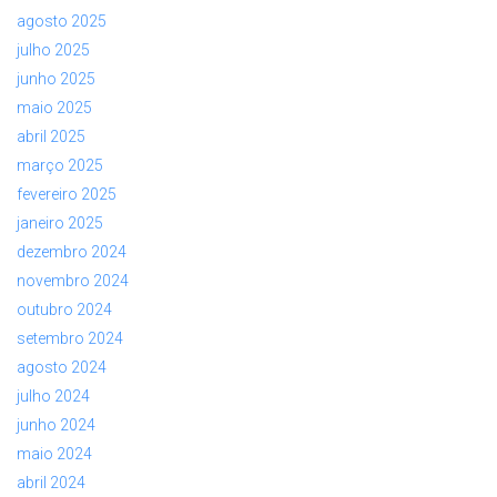
agosto 2025
julho 2025
junho 2025
maio 2025
abril 2025
março 2025
fevereiro 2025
janeiro 2025
dezembro 2024
novembro 2024
outubro 2024
setembro 2024
agosto 2024
julho 2024
junho 2024
maio 2024
abril 2024