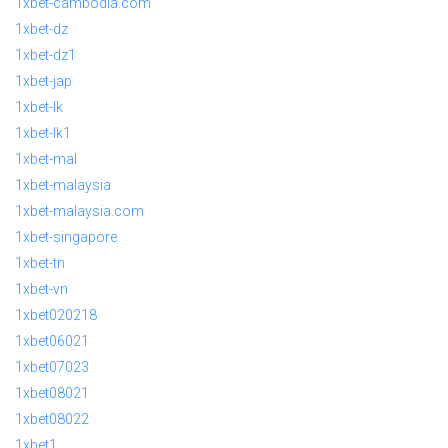
1xbet-cambodia.com
1xbet-dz
1xbet-dz1
1xbet-jap
1xbet-lk
1xbet-lk1
1xbet-mal
1xbet-malaysia
1xbet-malaysia.com
1xbet-singapore
1xbet-tn
1xbet-vn
1xbet020218
1xbet06021
1xbet07023
1xbet08021
1xbet08022
1xbet1