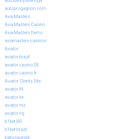
autobedrijfwieringa
autoprogagnon.com
Avia Masters
Avia Masters Casino
Avia Masters Demo
aviamasters-casinos
Aviator
aviator brazil
aviator casino DE
aviator casino fr
Aviator Clients Site
aviator IN
aviator ke
aviator mz
aviator ng
b1bet BR
b1bet brazil
babyswereld