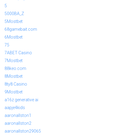
5
5000BA_Z
5Mostbet
68gamebait.com
6Mostbet
75
7ABET Casino
7Mostbet
88keo.com
8Mostbet
8ty8 Casino
9Mostbet
a16z generative ai
aapje4kids
aaronallston1
aaronallston2
aaronallston29065